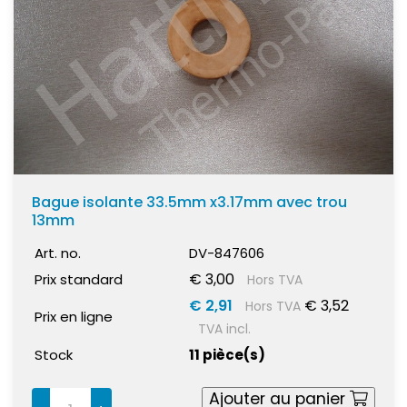
Bague isolante 33.5mm x3.17mm avec trou
13mm
Art. no.
DV-847606
€ 3,00
Prix standard
Hors TVA
€ 2,91
€ 3,52
Hors TVA
Prix en ligne
TVA incl.
Stock
11 pièce(s)
Ajouter au panier