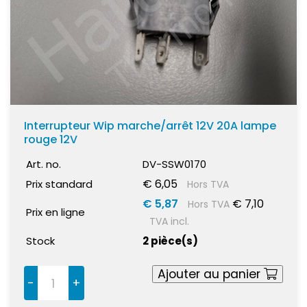
Interrupteur Wip marche/arrêt 12V 20A lampe
rouge 12V
Art. no.
DV-SSW0170
€ 6,05
Prix standard
Hors TVA
€ 5,87
€ 7,10
Hors TVA
Prix en ligne
TVA incl.
Stock
2 pièce(s)
Ajouter au panier
-
+