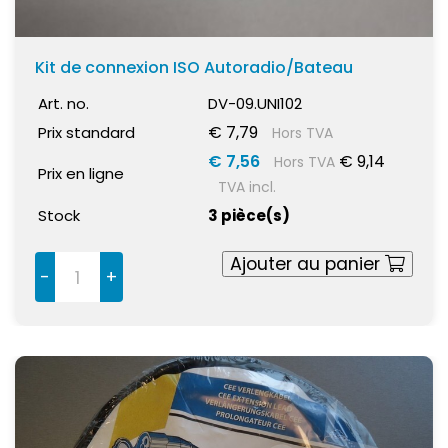
Kit de connexion ISO Autoradio/Bateau
Art. no.
DV-09.UNI102
€ 7,79
Prix standard
Hors TVA
€ 7,56
€ 9,14
Hors TVA
Prix en ligne
TVA incl.
Stock
3 pièce(s)
Ajouter au panier
-
+