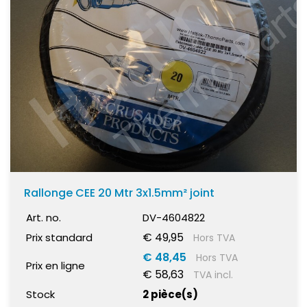
Rallonge CEE 20 Mtr 3x1.5mm² joint
Art. no.
DV-4604822
€ 49,95
Prix standard
Hors TVA
€ 48,45
Hors TVA
Prix en ligne
€ 58,63
TVA incl.
Stock
2 pièce(s)