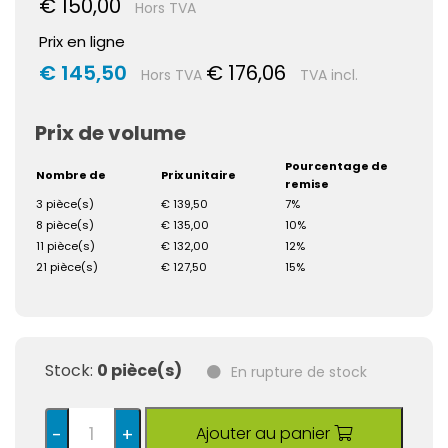
€ 150,00
Hors TVA
Prix en ligne
€ 145,50
€ 176,06
Hors TVA
TVA incl.
Prix de volume
Pourcentage de
Nombre de
Prix unitaire
remise
3 pièce(s)
€ 139,50
7%
8 pièce(s)
€ 135,00
10%
11 pièce(s)
€ 132,00
12%
21 pièce(s)
€ 127,50
15%
Stock:
0 pièce(s)
En rupture de stock
Ajouter au panier
-
+