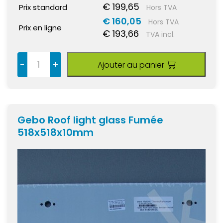
€ 199,65
Prix standard
Hors TVA
€ 160,05
Hors TVA
Prix en ligne
€ 193,66
TVA incl.
-
+
Ajouter au panier
Gebo Roof light glass Fumée
518x518x10mm