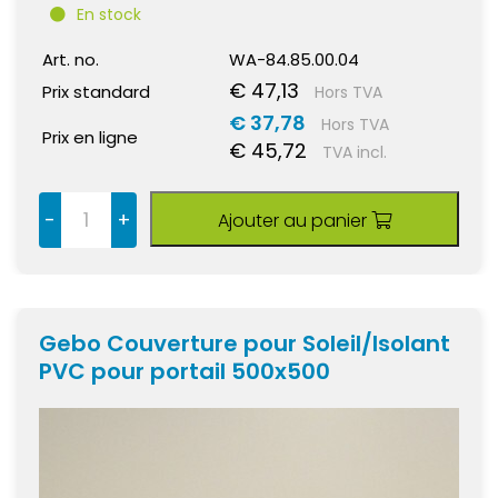
En stock
Art. no.
WA-84.85.00.04
€ 47,13
Prix standard
Hors TVA
€ 37,78
Hors TVA
Prix en ligne
€ 45,72
TVA incl.
-
+
Ajouter au panier
Gebo Couverture pour Soleil/Isolant
PVC pour portail 500x500