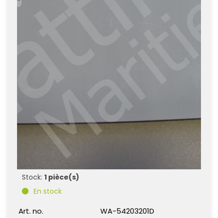
Stock:
1 pièce(s)
En stock
Art. no.
WA-54203201D