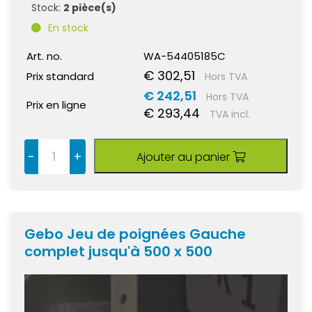
Stock:
2 pièce(s)
En stock
Art. no.
WA-54405185C
€ 302,51
Prix standard
Hors TVA
€ 242,51
Hors TVA
Prix en ligne
€ 293,44
TVA incl.
-
+
Ajouter au panier
Gebo Jeu de poignées Gauche
complet jusqu'à 500 x 500