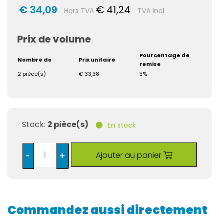
€ 34,09
€ 41,24
Hors TVA
TVA incl.
Prix de volume
Pourcentage de
Nombre de
Prix unitaire
remise
2 pièce(s)
€ 33,38
5%
Stock:
2 pièce(s)
En stock
Ajouter au panier
-
+
Commandez aussi directement