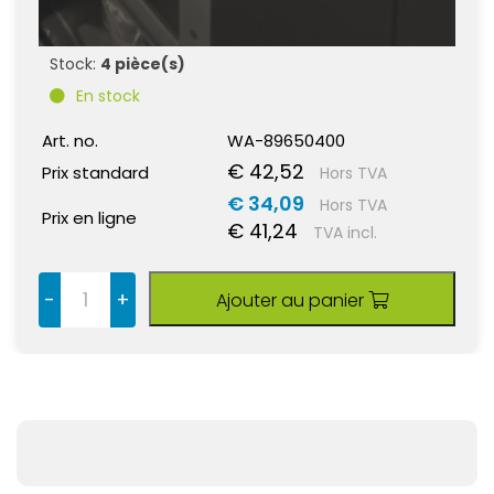
Stock:
4 pièce(s)
En stock
Art. no.
WA-89650400
€ 42,52
Prix standard
Hors TVA
€ 34,09
Hors TVA
Prix en ligne
€ 41,24
TVA incl.
-
+
Ajouter au panier