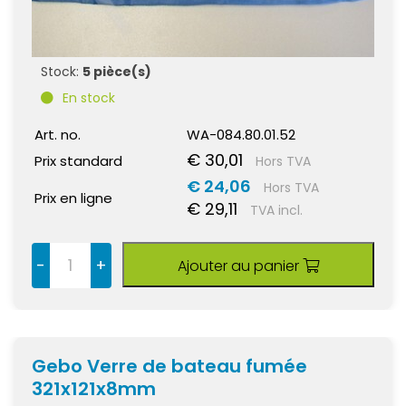
Stock:
5 pièce(s)
En stock
Art. no.
WA-084.80.01.52
€ 30,01
Prix standard
Hors TVA
€ 24,06
Hors TVA
Prix en ligne
€ 29,11
TVA incl.
-
+
Ajouter au panier
Gebo Verre de bateau fumée
321x121x8mm