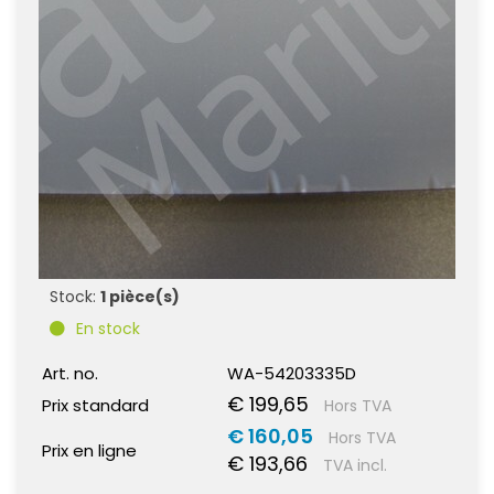
Stock:
1 pièce(s)
En stock
Art. no.
WA-54203335D
€ 199,65
Prix standard
Hors TVA
€ 160,05
Hors TVA
Prix en ligne
€ 193,66
TVA incl.