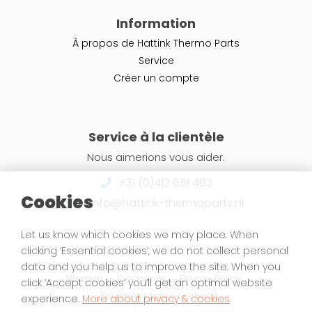
Information
À propos de Hattink Thermo Parts
Service
Créer un compte
Service à la clientèle
Nous aimerions vous aider.
+31 (0)412 651 483
Cookies
info@hattink-thermoparts.nl
Let us know which cookies we may place. When
clicking ‘Essential cookies’, we do not collect personal
data and you help us to improve the site. When you
Sitemap
Disclaimer
Privacy Policy
click ‘Accept cookies’ you’ll get an optimal website
Paramètres des cookies
experience.
More about privacy & cookies
.