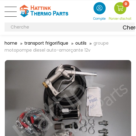
0
Compte
Panier d'achat
Cher
home
transport frigorifique
outils
groupe
motopompe diesel auto-amorçante 12v