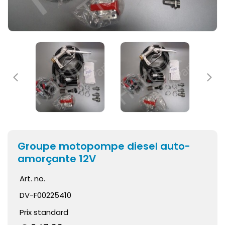
Groupe motopompe diesel auto-
amorçante 12V
Art. no.
DV-F00225410
Prix standard