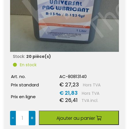
Stock:
20 pièce(s)
En stock
Art. no.
AC-80813140
€ 27,23
Prix standard
Hors TVA
€ 21,83
Hors TVA
Prix en ligne
€ 26,41
TVA incl.
-
+
Ajouter au panier