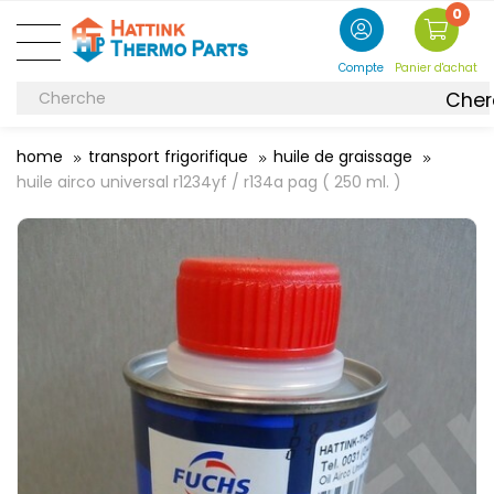
0
Compte
Panier d'achat
Cher
home
transport frigorifique
huile de graissage
huile airco universal r1234yf / r134a pag ( 250 ml. )