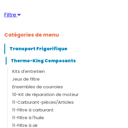
Filtre
Catégorie
Catégories de menu
Thermostat
(1)
Transport Frigorifique
Convient pour la marque
Thermo-King Composants
Carrier
(1)
ThermoKing
(1)
Kits d'entretien
Jeux de filtre
Unit Serie
Ensembles de courroies
10-Kit de réparation de moteur
11-Carburant-pièces/Articles
Convient pour le genre
11-Filtre à carburant
MD100
(1)
11-Filtre à l'huile
T1000
(1)
11-Filtre à air