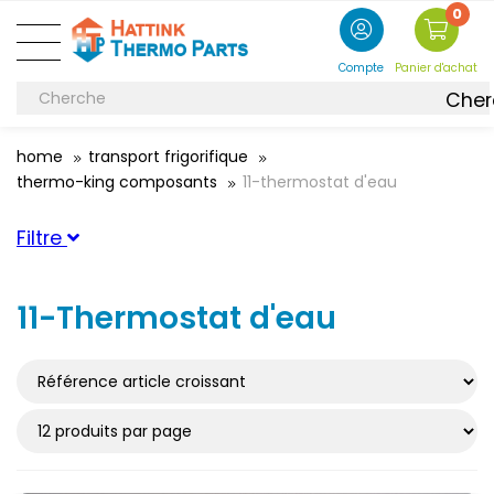
0
Compte
Panier d'achat
Cher
home
transport frigorifique
thermo-king composants
11-thermostat d'eau
Filtre
Catégorie
11-Thermostat d'eau
Thermostat
(1)
Convient pour la marque
Carrier
(1)
ThermoKing
(1)