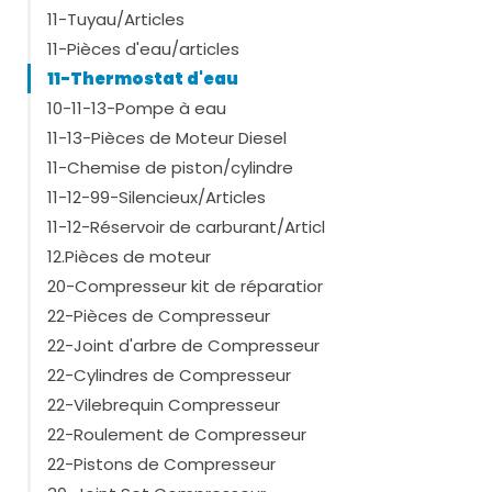
T1000R
(1)
11-Tuyau/Articles
T1000R Spectrum
(1)
11-Pièces d'eau/articles
T1200R
(1)
11-Thermostat d'eau
T1200R Spectrum
(1)
T600
(1)
10-11-13-Pompe à eau
Montre plus
11-13-Pièces de Moteur Diesel
11-Chemise de piston/cylindre
11-12-99-Silencieux/Articles
11-12-Réservoir de carburant/Articl
12.Pièces de moteur
20-Compresseur kit de réparatior
22-Pièces de Compresseur
22-Joint d'arbre de Compresseur
22-Cylindres de Compresseur
22-Vilebrequin Compresseur
22-Roulement de Compresseur
22-Pistons de Compresseur