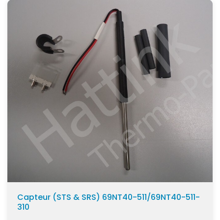
Unit Serie
Convient pour le genre
MD100
(1)
T1000
(1)
T1000R
(1)
T1000R Spectrum
(1)
T1200R
(1)
T1200R Spectrum
(1)
T600
(1)
Montre plus
Capteur (STS & SRS) 69NT40-511/69NT40-511-
310