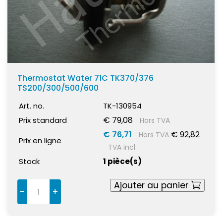
Thermostat Water 71C TK370/376
TS200/300/500/600
Art. no.
TK-130954
€ 79,08
Prix standard
Hors TVA
€ 76,71
€ 92,82
Hors TVA
Prix en ligne
TVA incl.
Stock
1 pièce(s)
Ajouter au panier
-
+